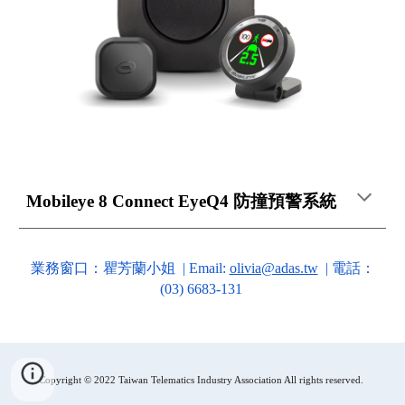
Mobileye 8 Connect EyeQ4 防撞預警系統
業務窗口：
瞿芳蘭
小姐  | Email: 
olivia@adas.tw
 | 電話：
(0
3
) 
6683-131 
Copyright © 2022 Taiwan Telematics Industry Association All rights reserved.